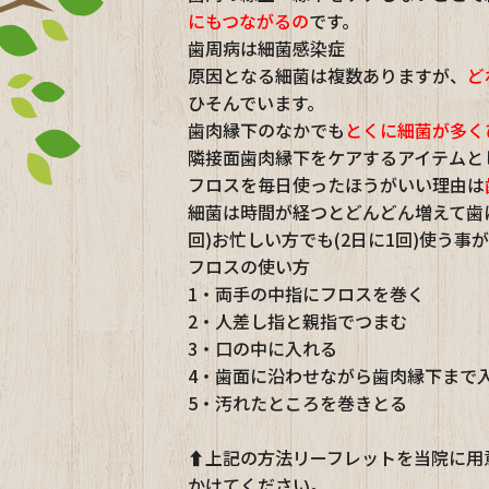
にもつながるの
です。
歯周病は細菌感染症
原因となる細菌は複数ありますが、
ど
ひそんでいます。
歯肉縁下のなかでも
とくに細菌が多く
隣接面歯肉縁下をケアするアイテムと
フロスを毎日使ったほうがいい理由は
細菌は時間が経つとどんどん増えて歯
回)お忙しい方でも(2日に1回)使う事
フロスの使い方
1・両手の中指にフロスを巻く
2・人差し指と親指でつまむ
3・口の中に入れる
4・歯面に沿わせながら歯肉縁下まで
5・汚れたところを巻きとる
⬆上記の方法リーフレットを当院に用
かけてください。