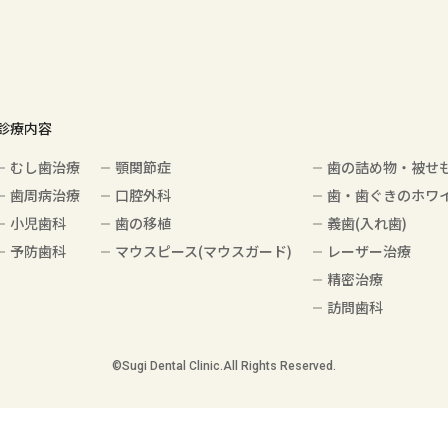
診療内容
むし歯治療
顎関節症
歯の詰め物・被せ
歯周病治療
口腔外科
歯・歯ぐきのホワ
小児歯科
歯の移植
義歯(入れ歯)
予防歯科
マウスピース(マウスガード)
レーザー治療
精密治療
訪問歯科
©️Sugi Dental Clinic.All Rights Reserved.