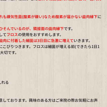
れも嫌気性菌(酸素が嫌い)なため酸素が届かない歯肉縁下
に
ひそんでいるのが、隣接面の歯肉縁下
です。
して
フロス
の使用をおすすめします。
歯肉に付着した細菌は
3日目に急激に増えて
いきます。
にこびりつきます。フロスは細菌が増える前(できたら1日1
が大切です。
入れる
意しております。興味のある方はご来院の際お気軽にお声