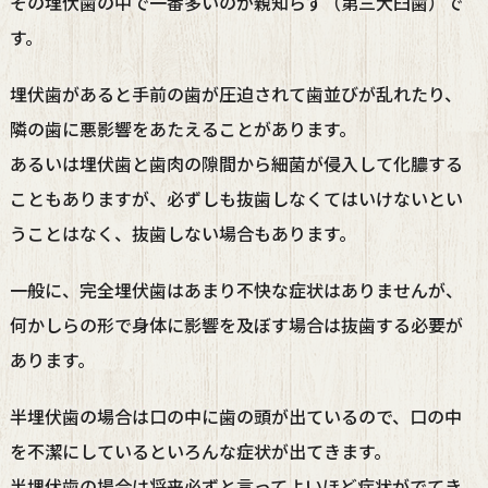
その埋伏歯の中で一番多いのが親知らず（第三大臼歯）で
す。
埋伏歯があると手前の歯が圧迫されて歯並びが乱れたり、
隣の歯に悪影響をあたえることがあります。
あるいは埋伏歯と歯肉の隙間から細菌が侵入して化膿する
こともありますが、必ずしも抜歯しなくてはいけないとい
うことはなく、抜歯しない場合もあります。
一般に、完全埋伏歯はあまり不快な症状はありませんが、
何かしらの形で身体に影響を及ぼす場合は抜歯する必要が
あります。
半埋伏歯の場合は口の中に歯の頭が出ているので、口の中
を不潔にしているといろんな症状が出てきます。
半埋伏歯の場合は将来必ずと言ってよいほど症状がでてき