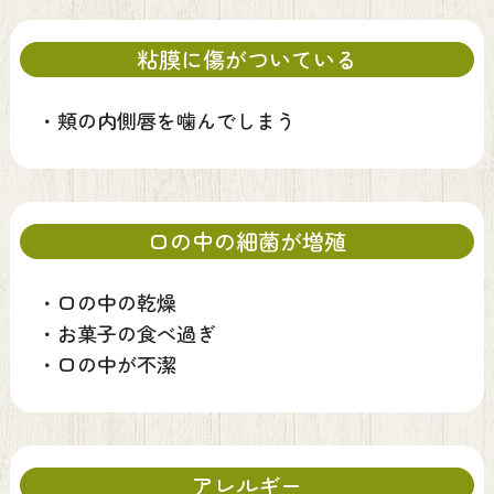
粘膜に傷がついている
・
頬の内側唇を噛んでしまう
口の中の細菌が増殖
・
口の中の乾燥
・
お菓子の食べ過ぎ
・
口の中が不潔
アレルギー