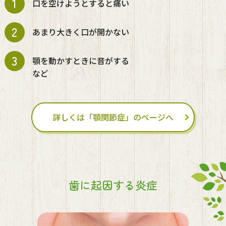
1
口を空けようとすると痛い
2
あまり大きく口が開かない
3
顎を動かすときに音がする
など
詳しくは「顎関節症」のページへ
歯に起因する炎症