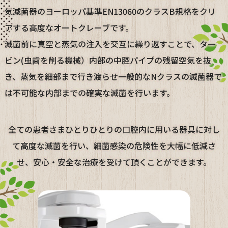
気滅菌器のヨーロッパ基準EN13060のクラスB規格をクリ
アする高度なオートクレーブです。
滅菌前に真空と蒸気の注入を交互に繰り返すことで、ター
ビン(虫歯を削る機械）内部の中腔パイプの残留空気を抜
き、蒸気を細部まで行き渡らせ一般的なNクラスの滅菌器で
は不可能な内部までの確実な滅菌を行います。
全ての患者さまひとりひとりの口腔内に用いる器具に対し
て高度な滅菌を行い、細菌感染の危険性を大幅に低減さ
せ、安心・安全な治療を受けて頂くことができます。