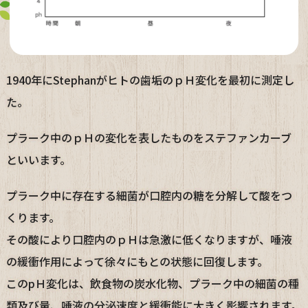
1940年にStephanがヒトの歯垢のｐＨ変化を最初に測定し
た。
プラーク中のｐＨの変化を表したものをステファンカーブ
といいます。
プラーク中に存在する細菌が口腔内の糖を分解して酸をつ
くります。
その酸により口腔内のｐＨは急激に低くなりますが、唾液
の緩衝作用によって徐々にもとの状態に回復します。
このpＨ変化は、飲食物の炭水化物、プラーク中の細菌の種
類及び量、唾液の分泌速度と緩衝能に大きく影響されます。