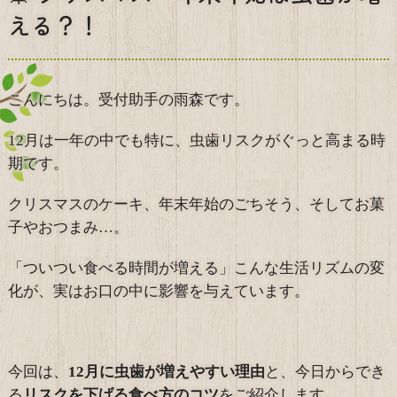
える？！
こんにちは。受付助手の雨森です。
12月は一年の中でも特に、虫歯リスクがぐっと高まる時
期です。
クリスマスのケーキ、年末年始のごちそう、そしてお菓
子やおつまみ…。
「ついつい食べる時間が増える」こんな生活リズムの変
化が、実はお口の中に影響を与えています。
今回は、
12月に虫歯が増えやすい理由
と、今日からでき
る
リスクを下げる食べ方のコツ
をご紹介します。