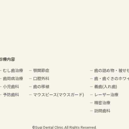
診療内容
むし歯治療
顎関節症
歯の詰め物・被せ
歯周病治療
口腔外科
歯・歯ぐきのホワ
小児歯科
歯の移植
義歯(入れ歯)
予防歯科
マウスピース(マウスガード)
レーザー治療
精密治療
訪問歯科
©️Sugi Dental Clinic.All Rights Reserved.