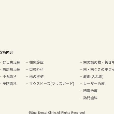
診療内容
むし歯治療
顎関節症
歯の詰め物・被せ
歯周病治療
口腔外科
歯・歯ぐきのホワ
小児歯科
歯の移植
義歯(入れ歯)
予防歯科
マウスピース(マウスガード)
レーザー治療
精密治療
訪問歯科
©️Sugi Dental Clinic.All Rights Reserved.